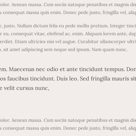
 dolor. Aenean massa. Cum sociis natoque penatibus et magnis d
la consequat massa quis enim. Donec pede justo, fringilla vel, ali
ae, justo. Nullam dictum felis eu pede mollis pretium. Integer t
r eu, consequat vitae, eleifend ac, enim. Aliquam lorem ante, dapib
rdiet. Etiam ultricies nisi vel augue. Curabitur ullamcorper ult
, sit amet adipiscing sem neque sed ipsum. Nam quam nunc,
lorem. Maecenas nec odio et ante tincidunt tempus. Don
os faucibus tincidunt. Duis leo. Sed fringilla mauris s
 velit cursus nunc,
 dolor. Aenean massa. Cum sociis natoque penatibus et magnis d
la consequat massa quis enim. Donec pede justo, fringilla vel, ali